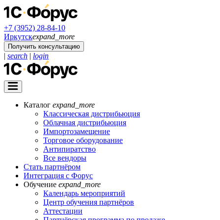
+7 (3952) 28-84-10
Иркутск
expand_more
Получить консультацию
|
search
|
login
Каталог
expand_more
Классическая дистрибьюция
Облачная дистрибьюция
Импортозамещение
Торговое оборудование
Антипиратство
Все вендоры
Стать партнёром
Интеграция с Форус
Обучение
expand_more
Календарь мероприятий
Центр обучения партнёров
Аттестации
Партнёрская программа по продаже