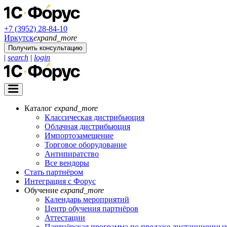
+7 (3952) 28-84-10
Иркутск
expand_more
Получить консультацию
|
search
|
login
Каталог
expand_more
Классическая дистрибьюция
Облачная дистрибьюция
Импортозамещение
Торговое оборудование
Антипиратство
Все вендоры
Стать партнёром
Интеграция с Форус
Обучение
expand_more
Календарь мероприятий
Центр обучения партнёров
Аттестации
Партнёрская программа по продаже дистанционных