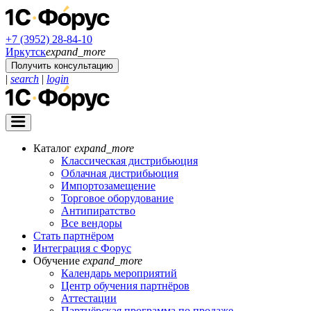
+7 (3952) 28-84-10
Иркутск
expand_more
Получить консультацию
|
search
|
login
Каталог
expand_more
Классическая дистрибьюция
Облачная дистрибьюция
Импортозамещение
Торговое оборудование
Антипиратство
Все вендоры
Стать партнёром
Интеграция с Форус
Обучение
expand_more
Календарь мероприятий
Центр обучения партнёров
Аттестации
Партнёрская программа по продаже