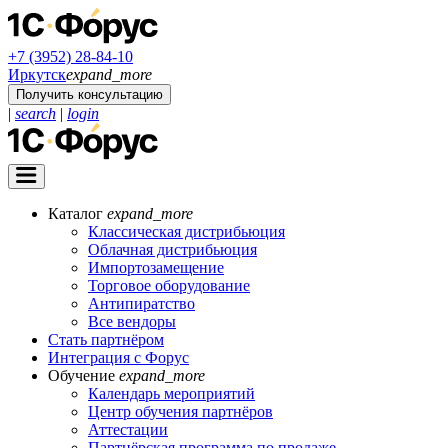
+7 (3952) 28-84-10
Иркутск
expand_more
Получить консультацию
|
search
|
login
Каталог
expand_more
Классическая дистрибьюция
Облачная дистрибьюция
Импортозамещение
Торговое оборудование
Антипиратство
Все вендоры
Стать партнёром
Интеграция с Форус
Обучение
expand_more
Календарь мероприятий
Центр обучения партнёров
Аттестации
Партнёрская программа по продаже