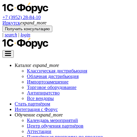
+7 (3952) 28-84-10
Иркутск
expand_more
Получить консультацию
|
search
|
login
Каталог
expand_more
Классическая дистрибьюция
Облачная дистрибьюция
Импортозамещение
Торговое оборудование
Антипиратство
Все вендоры
Стать партнёром
Интеграция с Форус
Обучение
expand_more
Календарь мероприятий
Центр обучения партнёров
Аттестации
Партнёрская программа по продаже