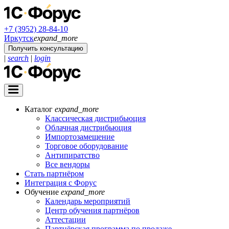
+7 (3952) 28-84-10
Иркутск
expand_more
Получить консультацию
|
search
|
login
Каталог
expand_more
Классическая дистрибьюция
Облачная дистрибьюция
Импортозамещение
Торговое оборудование
Антипиратство
Все вендоры
Стать партнёром
Интеграция с Форус
Обучение
expand_more
Календарь мероприятий
Центр обучения партнёров
Аттестации
Партнёрская программа по продаже