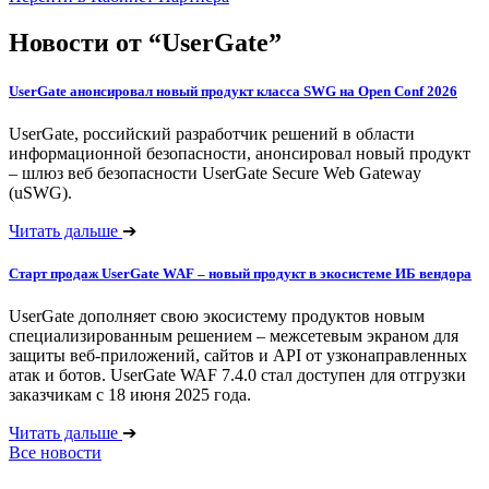
Новости от “UserGate”
UserGate анонсировал новый продукт класса SWG на Open Conf 2026
UserGate, российский разработчик решений в области
информационной безопасности, анонсировал новый продукт
– шлюз веб безопасности UserGate Secure Web Gateway
(uSWG).
Читать дальше
➔
Старт продаж UserGate WAF – новый продукт в экосистеме ИБ вендора
UserGate дополняет свою экосистему продуктов новым
специализированным решением – межсетевым экраном для
защиты веб-приложений, сайтов и API от узконаправленных
атак и ботов. UserGate WAF 7.4.0 стал доступен для отгрузки
заказчикам с 18 июня 2025 года.
Читать дальше
➔
Все новости