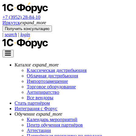
+7 (3952) 28-84-10
Иркутск
expand_more
Получить консультацию
|
search
|
login
Каталог
expand_more
Классическая дистрибьюция
Облачная дистрибьюция
Импортозамещение
Торговое оборудование
Антипиратство
Все вендоры
Стать партнёром
Интеграция с Форус
Обучение
expand_more
Календарь мероприятий
Центр обучения партнёров
Аттестации
Партнёрская программа по продаже