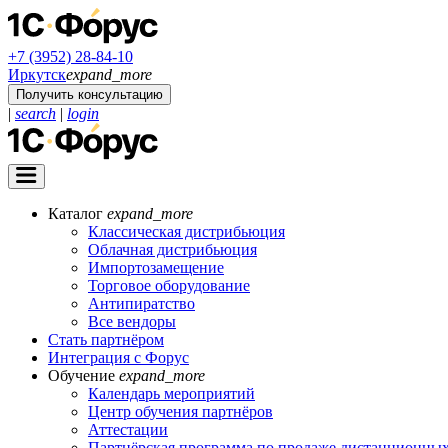
+7 (3952) 28-84-10
Иркутск
expand_more
Получить консультацию
|
search
|
login
Каталог
expand_more
Классическая дистрибьюция
Облачная дистрибьюция
Импортозамещение
Торговое оборудование
Антипиратство
Все вендоры
Стать партнёром
Интеграция с Форус
Обучение
expand_more
Календарь мероприятий
Центр обучения партнёров
Аттестации
Партнёрская программа по продаже дистанционных