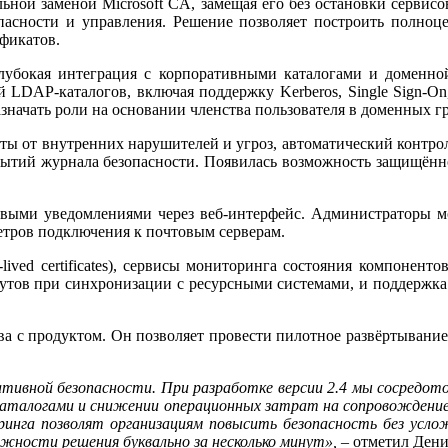
ьной заменой Microsoft CA, замещая его без остановки сервис
пасности и управления. Решение позволяет построить полноц
фикатов.
лубокая интеграция с корпоративными каталогами и доменно
 LDAP-каталогов, включая поддержку Kerberos, Single Sign-O
азначать роли на основании членства пользователя в доменных г
ы от внутренних нарушителей и угроз, автоматический контрол
бытий журнала безопасности. Появилась возможность защищённо
товыми уведомлениями через веб-интерфейс. Администраторы м
етров подключения к почтовым серверам.
lived certificates), сервисы мониторинга состояния компонен
бутов при синхронизации с ресурсными системами, и поддержка
ва с продуктом. Он позволяет провести пилотное развёртывание
тивной безопасности. При разработке версии 2.4 мы сосредото
 каталогами и снижении операционных затрат на сопровождени
нга позволят организациям повысить безопасность без услож
жности решения буквально за несколько минут»,
– отметил Дени