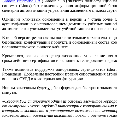
Aladdin Enterprise CA
(Aladdin eCA) является полнофункционал
системы (Linux) без снижения уровня информационной безо
сценарии автоматизации управления жизненным циклом серти
Одним из ключевых обновлений в версии 2.4 стала более г
аутентификацию с использованием доменных учётных записей
автоматически учитывает статус учётной записи и позволяет н
В новой версии реализованы дополнительные механизмы защит
безопасной конфигурации продукта и обновлённый состав со
пользовательского личного кабинета.
Кроме того, реализовано централизованное управление поч
срока действия сертификатов и выполнять тестирование парам
Также появилась поддержка одноразовых сертификатов (short-
Prometheus. Добавлены настройки правил сопоставления атри
внешних СУБД в кластерных конфигурациях.
Новым заказчикам будет удобен формат для быстрого знакомст
минуты.
«Сегодня PKI становится одним из базовых элементов корпора
от внутренних угроз, глубокой интеграции с корпоративными
контроль целостности и расширенные возможности монитори
заказчики могут развернуть пилотный проект и оценить возмо