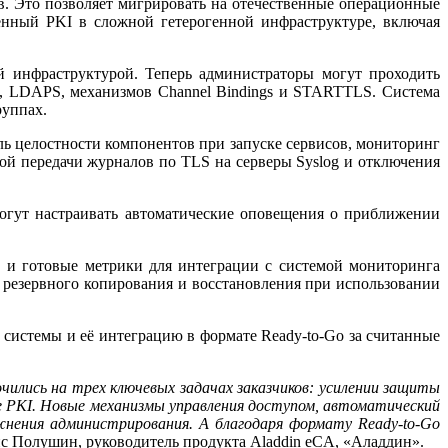
ов. Это позволяет мигрировать на отечественные операционные
енный PKI в сложной гетерогенной инфраструктуре, включая
й инфраструктурой. Теперь администраторы могут проходить
n, LDAPS, механизмов Channel Bindings и STARTTLS. Система
руппах.
ь целостности компонентов при запуске сервисов, мониторинг
й передачи журналов по TLS на серверы Syslog и отключения
огут настраивать автоматические оповещения о приближении
тов и готовые метрики для интеграции с системой мониторинга
 резервного копирования и восстановления при использовании
 системы и её интеграцию в формате Ready-to-Go за считанные
чились на трех ключевых задачах заказчиков: усилении защиты
е PKI. Новые механизмы управления доступом, автоматический
нения администрирования. А благодаря формату Ready-to-Go
с Полушин, руководитель продукта Aladdin eCA, «Аладдин».