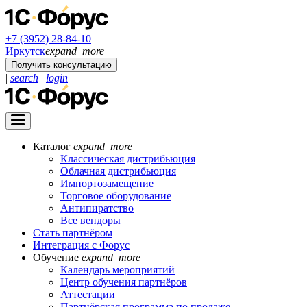
+7 (3952) 28-84-10
Иркутск
expand_more
Получить консультацию
|
search
|
login
Каталог
expand_more
Классическая дистрибьюция
Облачная дистрибьюция
Импортозамещение
Торговое оборудование
Антипиратство
Все вендоры
Стать партнёром
Интеграция с Форус
Обучение
expand_more
Календарь мероприятий
Центр обучения партнёров
Аттестации
Партнёрская программа по продаже