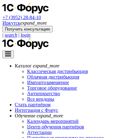
+7 (3952) 28-84-10
Иркутск
expand_more
Получить консультацию
|
search
|
login
Каталог
expand_more
Классическая дистрибьюция
Облачная дистрибьюция
Импортозамещение
Торговое оборудование
Антипиратство
Все вендоры
Стать партнёром
Интеграция с Форус
Обучение
expand_more
Календарь мероприятий
Центр обучения партнёров
Аттестации
Партнёрская программа по продаже