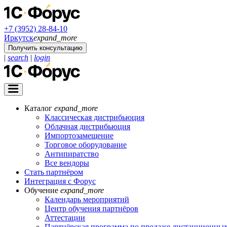
+7 (3952) 28-84-10
Иркутск
expand_more
Получить консультацию
|
search
|
login
Каталог
expand_more
Классическая дистрибьюция
Облачная дистрибьюция
Импортозамещение
Торговое оборудование
Антипиратство
Все вендоры
Стать партнёром
Интеграция с Форус
Обучение
expand_more
Календарь мероприятий
Центр обучения партнёров
Аттестации
Партнёрская программа по продаже дистанционных