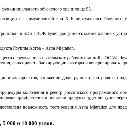
 функциональность объектного хранилища S3.
позиции с формулировкой «на Х Б виртуального блочного у
стройства» в SDS TROK будет доступно создание блочных уст
укта Группы Астра – Astra Migration.
роцесса перехода пользовательских рабочих станций с ОС Windo
нения, фиксировать блокирующие факторы и контролировать пр
ионных проектов, снижение доли ручного контроля и подде
 процедуры включения в реестр российского программного о
рядке приобретения и поставки продукта будет доступна через
доставлена возможность тестирования Astra Migration для пре
 5 000 и 10 000 узлов.