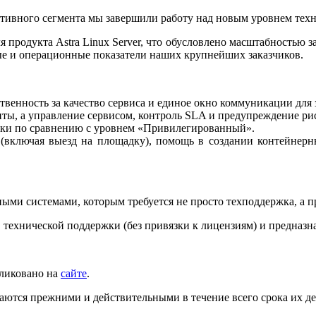
ративного сегмента мы завершили работу над новым уровнем те
 продукта Astra Linux Server, что обусловлено масштабностью з
ые и операционные показатели наших крупнейших заказчиков.
венность за качество сервиса и единое окно коммуникации для 
ты, а управление сервисом, контроль SLA и предупреждение ри
мки по сравнению с уровнем «Привилегированный».
(включая выезд на площадку), помощь в создании контейнерн
ыми системами, которым требуется не просто техподдержка, а п
 технической поддержки (без привязки к лицензиям) и предназн
ликовано на
сайте
.
аются прежними и действительными в течение всего срока их де