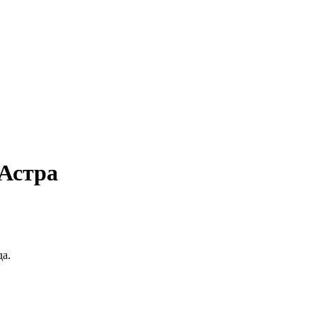
 Астра
да.