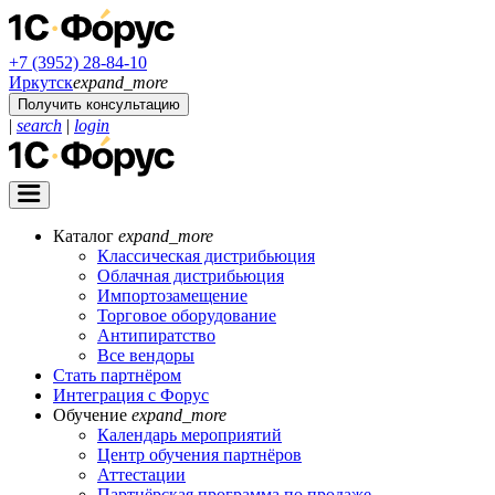
+7 (3952) 28-84-10
Иркутск
expand_more
Получить консультацию
|
search
|
login
Каталог
expand_more
Классическая дистрибьюция
Облачная дистрибьюция
Импортозамещение
Торговое оборудование
Антипиратство
Все вендоры
Стать партнёром
Интеграция с Форус
Обучение
expand_more
Календарь мероприятий
Центр обучения партнёров
Аттестации
Партнёрская программа по продаже