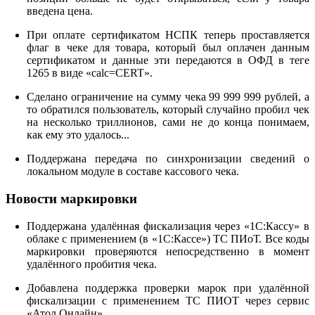
введена цена.
При оплате сертификатом НСПК теперь проставляется
флаг в чеке для товара, который был оплачен данным
сертификатом и данные эти передаются в ОФД в теге
1265 в виде «calc=CERT».
Сделано ограничение на сумму чека 99 999 999 рублей, а
то обратился пользователь, который случайно пробил чек
на несколько триллионов, сами не до конца понимаем,
как ему это удалось...
Поддержана передача по синхронизации сведений о
локальном модуле в составе кассового чека.
Новости маркировки
Поддержана удалённая фискализация через «1С:Кассу» в
облаке с применением (в «1С:Кассе») ТС ПИоТ. Все коды
маркировки проверяются непосредственно в момент
удалённого пробития чека.
Добавлена поддержка проверки марок при удалённой
фискализации с применением ТС ПИОТ через сервис
«Атол Онлайн».