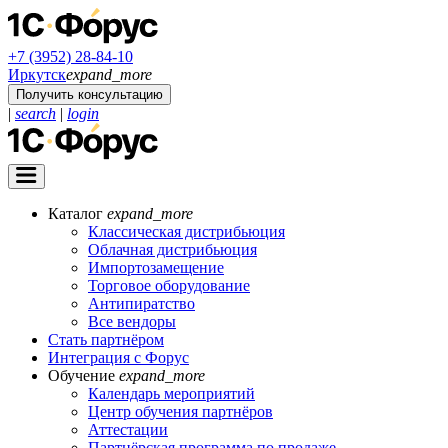
+7 (3952) 28-84-10
Иркутск
expand_more
Получить консультацию
|
search
|
login
Каталог
expand_more
Классическая дистрибьюция
Облачная дистрибьюция
Импортозамещение
Торговое оборудование
Антипиратство
Все вендоры
Стать партнёром
Интеграция с Форус
Обучение
expand_more
Календарь мероприятий
Центр обучения партнёров
Аттестации
Партнёрская программа по продаже